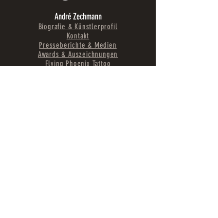
André Zechmann
Biografie & Künstlerprofil
Kontakt
Presseberichte & Medien
Awards & Auszeichnungen
Flying Phoenix Tattoo
Weltweit bekannte Arbeiten
Social Media
Partner & Sponsoren
Downloads
Tattoo Design Art Studio
Studio & Location
Qualität & Hygienezertifikat
Projekte & Referenzen
Internationale Kunden
Tattoo Services
Galerie Tattoo
Preise & Wartezeiten
Tattoo Pflege & Aftercare
Tattoo Vorbereitung
Tattoo Lexikon A-Z