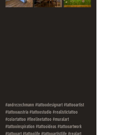
#andrezechmann
#tattoodesignart
#tattooartist
#tattooaustria
#tattoostudio
#realistictattoo
#colortattoo
#finelinetattoo
#muralart
#tattooinspiration
#tattooideas
#tattooartwork
#tattooart
#tattoolife
#tattooartistlife
#realart