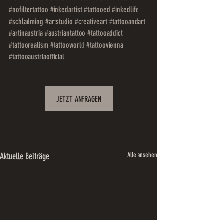
#nofiltertattoo
#inkedartist
#tattooed
#inkedlife
#schladming
#artstudio
#creativeart
#tattooandart
#artinaustria
#austriantattoo
#tattooaddict
#tattoorealism
#tattooworld
#tattoovienna
#tattooaustriaofficial
JETZT ANFRAGEN
Aktuelle Beiträge
Alle ansehen