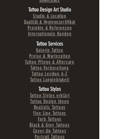
Downloads
Tattoo Design Art Studio
Studio & Location
Qualität & Hygienezertifikat
Projekte & Referenzen
Internationale Kunden
Tattoo Services
Galerie Tattoo
Preise & Wartezeiten
Tattoo Pflege & Aftercare
Tattoo Vorbereitung
Tattoo Lexikon A-Z
Tattoo Langlebigkeit
Tattoo Styles
Tattoo Styles erklärt
Tattoo Design Ideen
Realistic Tattoos
Fine Line Tattoos
Farb Tattoos
Black & Grey Tattoos
Cover-Up Tattoos
Portrait Tattoos