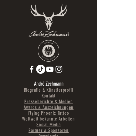
André Zechmann
Biografie & Künstlerprofil
Kontakt
Presseberichte & Medien
Awards & Auszeichnungen
Flying Phoenix Tattoo
Weltweit bekannte Arbeiten
Social Media
Partner & Sponsoren