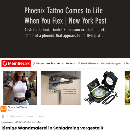
Phoenix Tattoo Comes to Life
When You Flex | New York Post
Austrian tattooist André Zechmann created a back
tattoo of a phoenix that appears to be flying. A
video depicting the clever design has earned over
34 million views on Facebook. Meanwhile,
Zechmann’s entire collection of realistic tattoos is
on display on his studio’s website. #phoenix
#tattoo #tattoos #3D #nypost #newyorkpost #art
#artist #design #bodyart #bird The New York Post
is your source for breaking news, news about New
York, sports, business, entertainment, opinion,
real estate, culture, fashion, and more. Catch the
latest news and gossip here:
https://nypost.com/video/ Follow The New York
Post on: Twitter - https://twitter.com/nypost
Facebook - https://www.facebook.com/NYPost