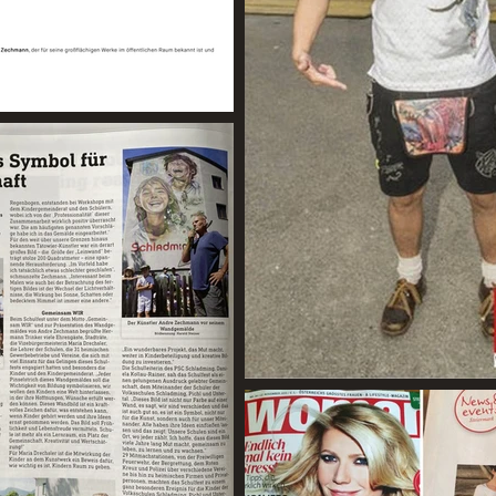
hurts But only a little Soft Art of Pain More Infos
about the project:
http://www.andrezechmann.com/de/Bonehead.php