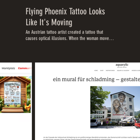
Flying Phoenix Tattoo Looks
Like It's Moving
An Austrian tattoo artist created a tattoo that
causes optical illusions. When the woman moves
her back it appears as if the Phoenix tattoo is
flying. Special thanks to Tattoo Design Art Studio
Andrew: https://www.facebook.com/andreart.at/
ART INSIDER believes in the discovery of new art
and artists. Life is an adventure. Subscribe to our
channel: http://insder.co/Art and visit us at:
https://thisisinsider.com ART INSIDER on Facebook:
https://www.facebook.com/thisisinsiderart/ ART
INSIDER on Instagram:
https://www.instagram.com/insiderart/ INSIDER on
Twitter: https://twitter.com/thisisinsider