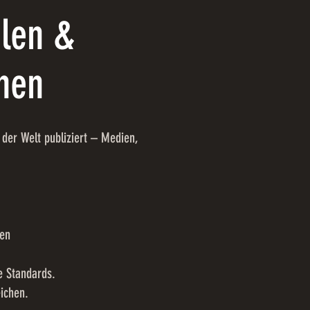
alen &
nen
der Welt publiziert – Medien,
ten
e Standards.
eichen.