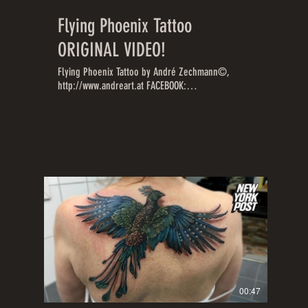
Flying Phoenix Tattoo
ORIGINAL VIDEO!
Flying Phoenix Tattoo by André Zechmann©,
http://www.andreart.at FACEBOOK:
https://www.facebook.com/andreart.at
INSTRAGRAM:
https://www.instagram.com/andreart_tattoo
TWITTER: https://twitter.com/andreart_tattoo ©
Feel free to share with all credits and links, but
do not copy; download or upload without
permission!
00:47