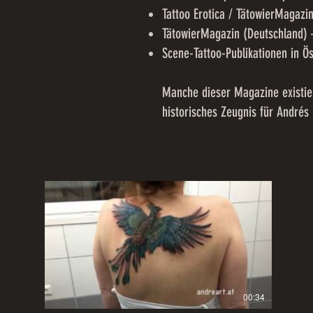
Tattoo Erotica / TätowierMagazi
TätowierMagazin (Deutschland) –
Scene-Tattoo-Publikationen in Ö
Manche dieser Magazine existier
historisches Zeugnis für Andrés
00:34