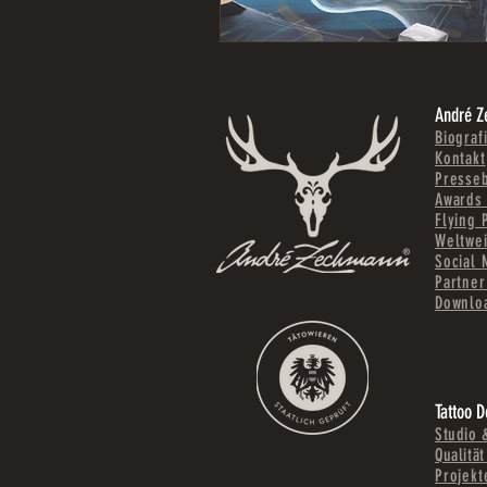
André 
Biograf
Kontakt
Presse
Awards
Flying 
Weltwei
Social 
Partne
Downlo
Tattoo D
Studio 
Qualität
Projekt