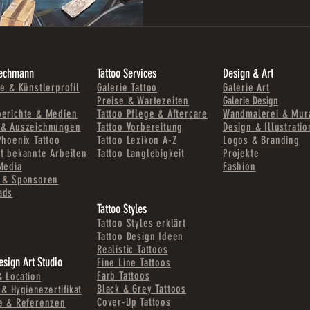
Zechmann
Tattoo Services
Design & Art
ie & Künstlerprofil
Galerie Tattoo
Galerie Art
Preise & Wartezeiten
Galerie Design
berichte & Medien
Tattoo Pflege & Aftercare
Wandmalerei & Mur
 & Auszeichnungen
Tattoo Vorbereitung
Design & Illustrati
Phoenix Tattoo
Tattoo Lexikon A-Z
Logos & Branding
t bekannte Arbeiten
Tattoo Langlebigkeit
Projekte
Media
Fashion
r & Sponsoren
ads
Tattoo Styles
Tattoo Styles erklärt
Tattoo Design Ideen
Realistic Tattoos
esign Art Studio
Fine Line Tattoos
Farb Tattoos
& Location
Black & Grey Tattoos
 & Hygienezertifikat
Cover-Up Tattoos
e & Referenzen