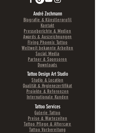
André Zechmann
Biografie & Künstlerprofil
Kontakt
Presseberichte & Medien
Awards & Auszeichnungen
Flying Phoenix Tattoo
Weltweit bekannte Arbeiten
Social Media
Partner & Sponsoren
Downloads
Tattoo Design Art Studio
Studio & Location
Qualität & Hygienezertifikat
Projekte & Referenzen
Internationale Kunden
Tattoo Services
Galerie Tattoo
Preise & Wartezeiten
Tattoo Pflege & Aftercare
Tattoo Vorbereitung