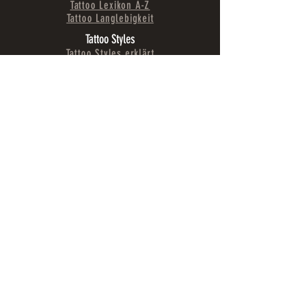
Tattoo Lexikon A-Z
Tattoo Langlebigkeit
Tattoo Styles
Tattoo Styles erklärt
Tattoo Design Ideen
Realistic Tattoos
Fine Line Tattoos
Farb Tattoos
Black & Grey Tattoos
Cover-Up Tattoos
Portrait Tattoos
Design & Art
Galerie Art
Galerie Design
Wandmalerei & Murals
Design & Illustrationen
Logos & Branding
Projekte
Fashion
Region & Umgebung
Anreise
Schladming erleben