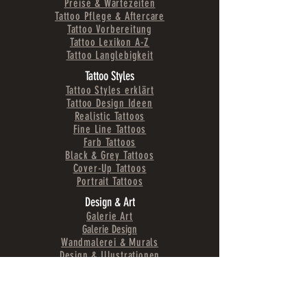
Preise & Wartezeiten
Tattoo Pflege & Aftercare
Tattoo Vorbereitung
Tattoo Lexikon A-Z
Tattoo Langlebigkeit
Tattoo Styles
Tattoo Styles erklärt
Tattoo Design Ideen
Realistic Tattoos
Fine Line Tattoos
Farb Tattoos
Black & Grey Tattoos
Cover-Up Tattoos
Portrait Tattoos
Design & Art
Galerie Art
Galerie Design
Wandmalerei & Murals
Design & Illustrationen
Logos & Branding
Projekte
Fashion