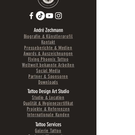
André Zechmann
Biografie & Künstlerprofil
Kontakt
Presseberichte & Medien
Awards & Auszeichnungen
Flying Phoenix Tattoo
Weltweit bekannte Arbeiten
Social Media
Partner & Sponsoren
Downloads
Tattoo Design Art Studio
Studio & Location
Qualität & Hygienezertifikat
Projekte & Referenzen
Internationale Kunden
Tattoo Services
Galerie Tattoo